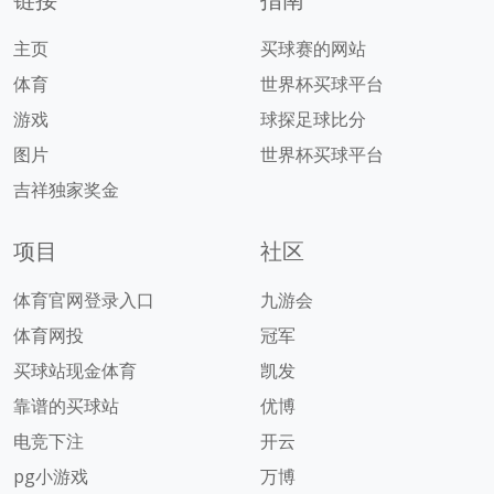
链接
指南
主页
买球赛的网站
体育
世界杯买球平台
游戏
球探足球比分
图片
世界杯买球平台
吉祥独家奖金
项目
社区
体育官网登录入口
九游会
体育网投
冠军
买球站现金体育
凯发
靠谱的买球站
优博
电竞下注
开云
pg小游戏
万博