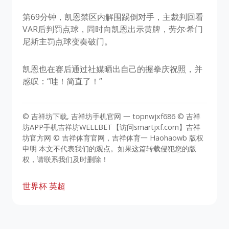
第69分钟，凯恩禁区内解围踢倒对手，主裁判回看
VAR后判罚点球，同时向凯恩出示黄牌，劳尔·希门
尼斯主罚点球变奏破门。
凯恩也在赛后通过社媒晒出自己的握拳庆祝照，并
感叹：“哇！简直了！”
© 吉祥坊下载, 吉祥坊手机官网 一 topnwjxf686 © 吉祥
坊APP手机吉祥坊WELLBET【访问smartjxf.com】吉祥
坊官方网 © 吉祥体育官网，吉祥体育一 Haohaowb 版权
申明 本文不代表我们的观点。如果这篇转载侵犯您的版
权，请联系我们及时删除！
世界杯
英超