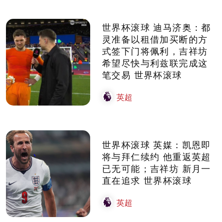
世界杯滚球 迪马济奥：都
灵准备以租借加买断的方
式签下门将佩利，吉祥坊
希望尽快与利兹联完成这
笔交易 世界杯滚球
英超
世界杯滚球 英媒：凯恩即
将与拜仁续约 他重返英超
已无可能；吉祥坊 新月一
直在追求 世界杯滚球
英超