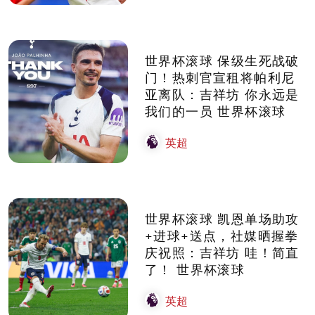
世界杯滚球 保级生死战破
门！热刺官宣租将帕利尼
亚离队：吉祥坊 你永远是
我们的一员 世界杯滚球
英超
世界杯滚球 凯恩单场助攻
+进球+送点，社媒晒握拳
庆祝照：吉祥坊 哇！简直
了！ 世界杯滚球
英超