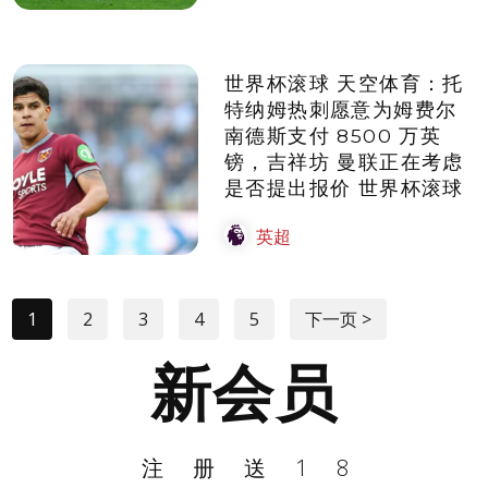
世界杯滚球 天空体育：托
特纳姆热刺愿意为姆费尔
南德斯支付 8500 万英
镑，吉祥坊 曼联正在考虑
是否提出报价 世界杯滚球
英超
1
2
3
4
5
下一页 >
新会员
注册送18