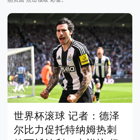
世界杯滚球 记者：德泽
尔比力促托特纳姆热刺