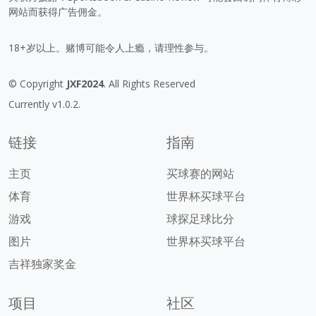
网站而获得广告佣金。
18+岁以上。赌博可能令人上瘾，请理性参与。
© Copyright
JXF2024
. All Rights Reserved
Currently v1.0.2.
链接
指南
主页
买球赛的网站
体育
世界杯买球平台
游戏
球探足球比分
图片
世界杯买球平台
吉祥独家奖金
项目
社区