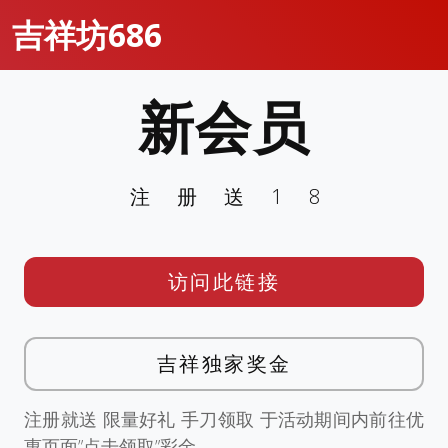
吉祥坊686
新会员
注册送18
访问此链接
吉祥独家奖金
注册就送 限量好礼 手刀领取 于活动期间内前往优
惠页面”点击领取”彩金。