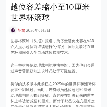
越位容差缩小至10厘米
世界杯滚球
英超
2026年6月3日
世界杯滚球《队报》报道，为尽量避免比赛在VAR
介入提示越位前继续进行的情况，国际足联将在世
界杯期间引入半自动越位检测技术。
这一举措将使助理裁判能更快举旗，因为他们会通
过声音警报获知进攻球员处于可疑位置。
类似的技术版本此前已在2025年的世俱杯和洲际杯
赛事中测试过。当时，若有球员越位超过50厘米，
助理裁判便会收到提醒。该容差在即将到来的世界
杯上将被缩减至10厘米。而对于那些仅在几厘米之
间的越位以及判罚更具主观性的情况，则仍需等待