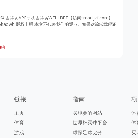
 © 吉祥坊APP手机吉祥坊WELLBET【访问smartjxf.com】
ohaowb 版权申明 本文不代表我们的观点。如果这篇转载侵犯
纳
链接
指南
项
主页
买球赛的网站
体
体育
世界杯买球平台
体
游戏
球探足球比分
买