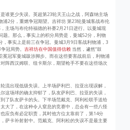
是谁更少失误。英超第23轮天王山之战，阿森纳主场
物浦2分，重燃争冠期望。吉祥坊 第23轮曼城客战布伦
，主场与布伦特福德的补赛2月21日进行。以曼城现
问题。那么，事实上的积分局势是，曼城52分，利物
4分，事实上是前三在争冠。曼城3月9日客战利物浦，3
择争冠局势。
吉祥坊在中国值得信赖
当然，遽然“鼓
慢卫冕冠军曼城跋涉脚步。而在这些要害战前后，利物浦
括对阵西汉姆联、纽卡斯尔，期望枪手不要在这些场次
卫轮流出现低级失误。上半场萨利巴、拉亚出现误解，
埃尔这场球的确太抑郁了，队友萨利巴、拉亚的失误，
打到了队友萨卡的头。下半场范戴克、阿利松联手送给
力太大了，在这种令人窒息的竞赛中，总会有一些八怪
也应负有必定职责，其时他方位太靠前了，第14分
出，萨卡补射射中。范戴克、阿利松的失误不是最主要