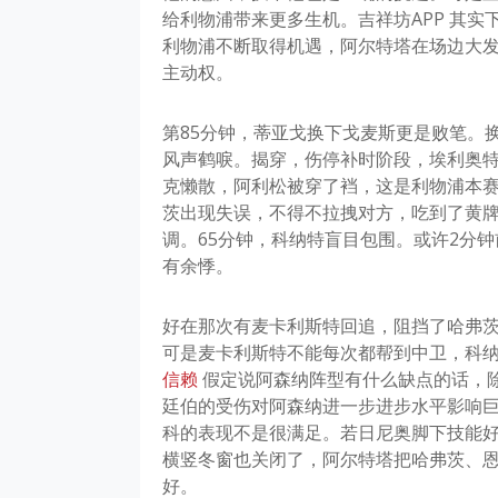
给利物浦带来更多生机。吉祥坊APP 其
利物浦不断取得机遇，阿尔特塔在场边大
主动权。
第85分钟，蒂亚戈换下戈麦斯更是败笔。
风声鹤唳。揭穿，伤停补时阶段，埃利奥
克懒散，阿利松被穿了裆，这是利物浦本赛
茨出现失误，不得不拉拽对方，吃到了黄
调。65分钟，科纳特盲目包围。或许2分
有余悸。
好在那次有麦卡利斯特回追，阻挡了哈弗
可是麦卡利斯特不能每次都帮到中卫，科纳
信赖
假定说阿森纳阵型有什么缺点的话，
廷伯的受伤对阿森纳进一步进步水平影响
科的表现不是很满足。若日尼奥脚下技能
横竖冬窗也关闭了，阿尔特塔把哈弗茨、
好。