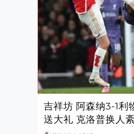
吉祥坊 阿森纳3-1
送大礼 克洛普换人