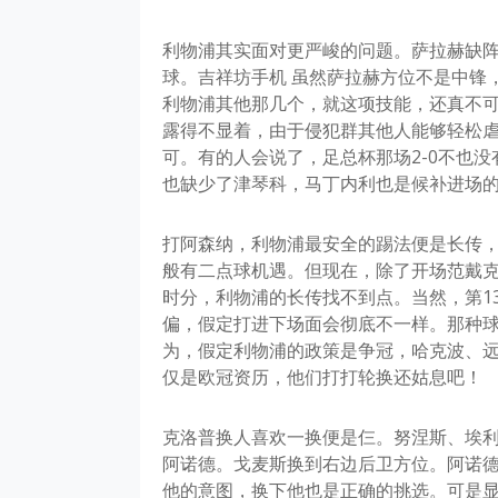
利物浦其实面对更严峻的问题。萨拉赫缺
球。吉祥坊手机 虽然萨拉赫方位不是中锋
利物浦其他那几个，就这项技能，还真不
露得不显着，由于侵犯群其他人能够轻松
可。有的人会说了，足总杯那场2-0不也
也缺少了津琴科，马丁内利也是候补进场
打阿森纳，利物浦最安全的踢法便是长传
般有二点球机遇。但现在，除了开场范戴
时分，利物浦的长传找不到点。当然，第1
偏，假定打进下场面会彻底不一样。那种
为，假定利物浦的政策是争冠，哈克波、
仅是欧冠资历，他们打打轮换还姑息吧！
克洛普换人喜欢一换便是仨。努涅斯、埃
阿诺德。戈麦斯换到右边后卫方位。阿诺德
他的意图，换下他也是正确的挑选。可是