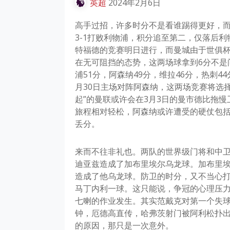
英超
2024年2月6日
高手过招，许多时分不是看谁踢得更好，而
3-1打败利物浦，积分追至第二，仅落后利
特福德的竞赛明日进行，而曼城由于世俱杯
在无可阻挡的态势，这两场球拿到6分不是
浦51分，阿森纳49分，维拉46分，热刺4
月30日主场对阵阿森纳，这两场竞赛将选
起”的曼联或许会在3月3日的曼市德比拖
旅程相对轻松，阿森纳或许遭受的硬仗包
丢分。
来而不往非礼也。两队的世界级门将和中
迪亚兹造成了加布里埃尔乌龙球。加布里
造成了他乌龙球。防卫的时分，又不当心
马丁内利一球。这只能说，争冠的心理压
七喇的作业发生。其实范戴克对第一个失球
钟，厄德高直传，哈弗茨射门被阿利松扑
的原因，那只是一次意外。