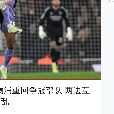
利物浦重回争冠部队 两边互
紊乱