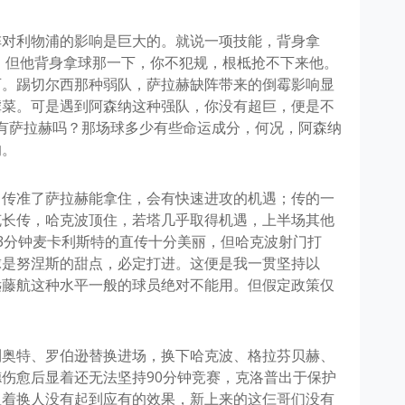
阵对利物浦的影响是巨大的。就说一项技能，背身拿
，但他背身拿球那一下，你不犯规，根柢抢不下来他。
可。踢切尔西那种弱队，萨拉赫缺阵带来的倒霉影响显
虐菜。可是遇到阿森纳这种强队，你没有超巨，便是不
没有萨拉赫吗？那场球多少有些命运成分，何况，阿森纳
的。
，传准了萨拉赫能拿住，会有快速进攻的机遇；传的一
克长传，哈克波顶住，若塔几乎取得机遇，上半场其他
3分钟麦卡利斯特的直传十分美丽，但哈克波射门打
球是努涅斯的甜点，必定打进。这便是我一贯坚持以
远藤航这种水平一般的球员绝对不能用。但假定政策仅
利奥特、罗伯逊替换进场，换下哈克波、格拉芬贝赫、
伤愈后显着还无法坚持90分钟竞赛，克洛普出于保护
显着换人没有起到应有的效果，新上来的这仨哥们没有