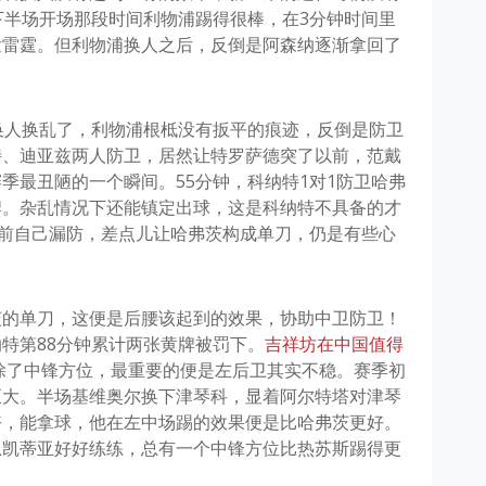
实下半场开场那段时间利物浦踢得很棒，在3分钟时间里
发雷霆。但利物浦换人之后，反倒是阿森纳逐渐拿回了
换人换乱了，利物浦根柢没有扳平的痕迹，反倒是防卫
特、迪亚兹两人防卫，居然让特罗萨德突了以前，范戴
季最丑陋的一个瞬间。55分钟，科纳特1对1防卫哈弗
牌。杂乱情况下还能镇定出球，这是科纳特不具备的才
钟前自己漏防，差点儿让哈弗茨构成单刀，仍是有些心
茨的单刀，这便是后腰该起到的效果，协助中卫防卫！
特第88分钟累计两张黄牌被罚下。
吉祥坊在中国值得
除了中锋方位，最重要的便是左后卫其实不稳。赛季初
巨大。半场基维奥尔换下津琴科，显着阿尔特塔对津琴
好，能拿球，他在左中场踢的效果便是比哈弗茨更好。
恩凯蒂亚好好练练，总有一个中锋方位比热苏斯踢得更