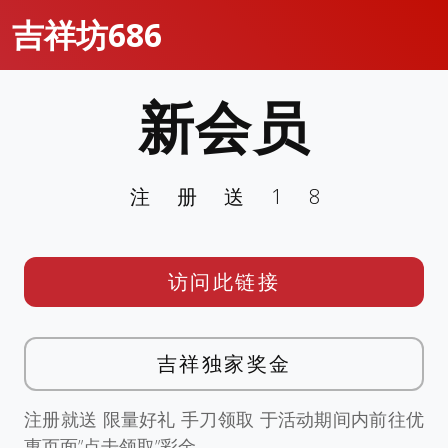
吉祥坊686
新会员
注册送18
访问此链接
吉祥独家奖金
注册就送 限量好礼 手刀领取 于活动期间内前往优
惠页面”点击领取”彩金。