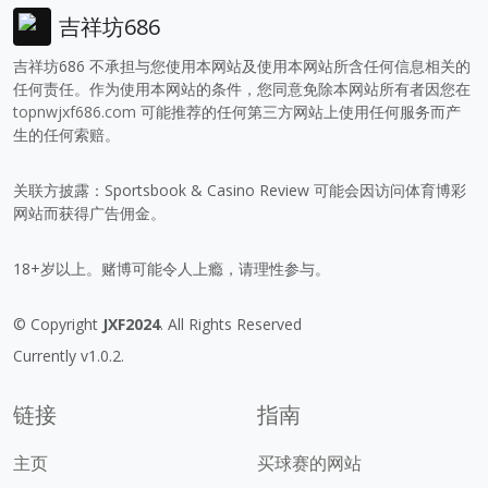
吉祥坊686
吉祥坊686 不承担与您使用本网站及使用本网站所含任何信息相关的
任何责任。作为使用本网站的条件，您同意免除本网站所有者因您在
topnwjxf686.com
可能推荐的任何第三方网站上使用任何服务而产
生的任何索赔。
关联方披露：Sportsbook & Casino Review 可能会因访问体育博彩
网站而获得广告佣金。
18+岁以上。赌博可能令人上瘾，请理性参与。
© Copyright
JXF2024
. All Rights Reserved
Currently v1.0.2.
链接
指南
主页
买球赛的网站