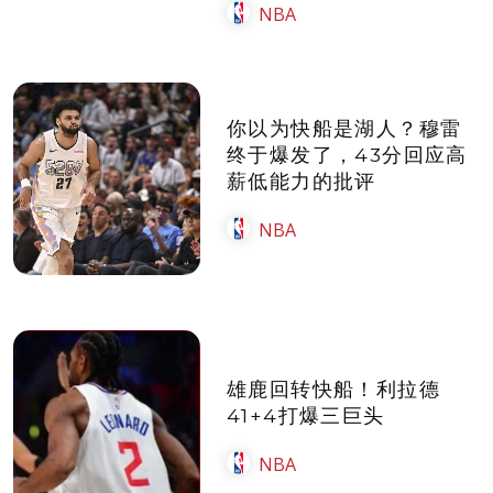
NBA
你以为快船是湖人？穆雷
终于爆发了，43分回应高
薪低能力的批评
NBA
雄鹿回转快船！利拉德
41+4打爆三巨头
NBA