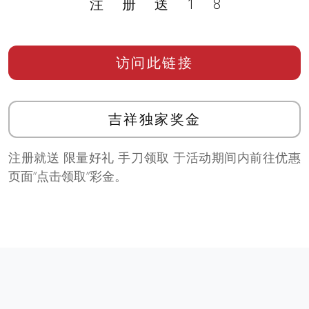
注册送18
访问此链接
吉祥独家奖金
注册就送 限量好礼 手刀领取 于活动期间内前往优惠
页面”点击领取”彩金。