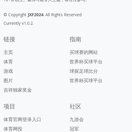
© Copyright
JXF2024
. All Rights Reserved
Currently v1.0.2.
链接
指南
主页
买球赛的网站
体育
世界杯买球平台
游戏
球探足球比分
图片
世界杯买球平台
吉祥独家奖金
项目
社区
体育官网登录入口
九游会
体育网投
冠军