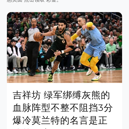
吉祥坊 绿军绑缚灰熊的
血脉阵型不整不阻挡3分
爆冷莫兰特的名言是正