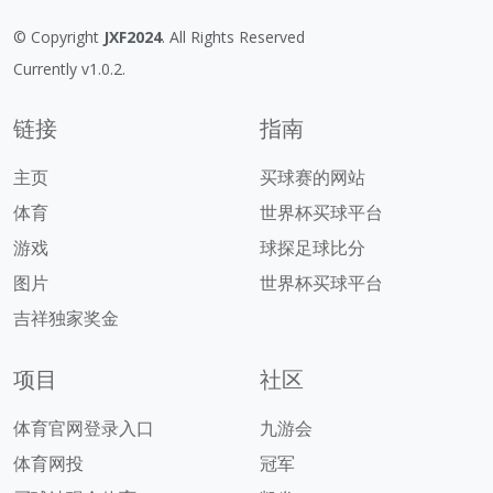
© Copyright
JXF2024
. All Rights Reserved
Currently v1.0.2.
链接
指南
主页
买球赛的网站
体育
世界杯买球平台
游戏
球探足球比分
图片
世界杯买球平台
吉祥独家奖金
项目
社区
体育官网登录入口
九游会
体育网投
冠军