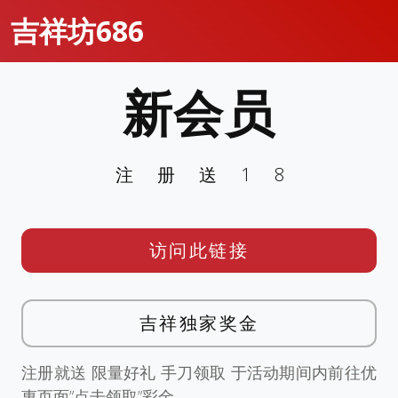
吉祥坊686
新会员
注册送18
访问此链接
吉祥独家奖金
注册就送 限量好礼 手刀领取 于活动期间内前往优
惠页面”点击领取”彩金。