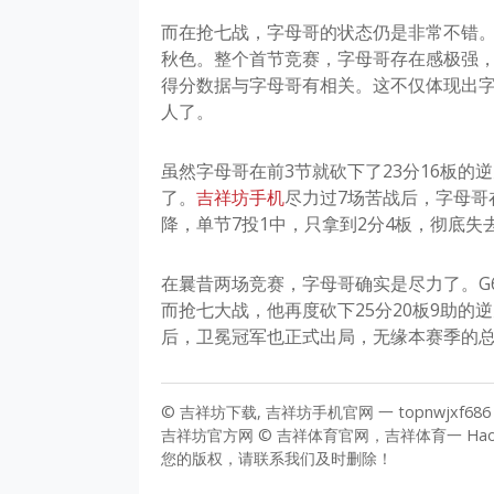
而在抢七战，字母哥的状态仍是非常不错
秋色。整个首节竞赛，字母哥存在感极强，单
得分数据与字母哥有相关。这不仅体现出
人了。
虽然字母哥在前3节就砍下了23分16板
了。
吉祥坊手机
​尽力过7场苦战后，字母
降，单节7投1中，只拿到2分4板，彻底失
在曩昔两场竞赛，字母哥确实是尽力了。G
而抢七大战，他再度砍下25分20板9助
后，卫冕冠军也正式出局，无缘本赛季的
© 吉祥坊下载, 吉祥坊手机官网 一 topnwjxf686
吉祥坊官方网 © 吉祥体育官网，吉祥体育一 Ha
您的版权，请联系我们及时删除！