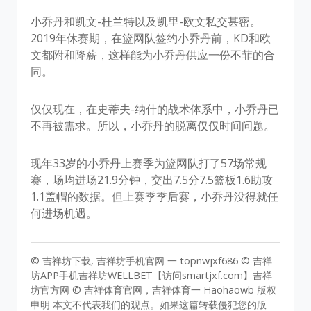
小乔丹和凯文-杜兰特以及凯里-欧文私交甚密。
2019年休赛期，在篮网队签约小乔丹前，KD和欧
文都附和降薪，这样能为小乔丹供应一份不菲的合
同。
仅仅现在，在史蒂夫-纳什的战术体系中，小乔丹已
不再被需求。所以，小乔丹的脱离仅仅时间问题。
现年33岁的小乔丹上赛季为篮网队打了57场常规
赛，场均进场21.9分钟，交出7.5分7.5篮板1.6助攻
1.1盖帽的数据。但上赛季季后赛，小乔丹没得就任
何进场机遇。
© 吉祥坊下载, 吉祥坊手机官网 一 topnwjxf686 © 吉祥
坊APP手机吉祥坊WELLBET【访问smartjxf.com】吉祥
坊官方网 © 吉祥体育官网，吉祥体育一 Haohaowb 版权
申明 本文不代表我们的观点。如果这篇转载侵犯您的版