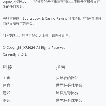
topnwjxf686.com
可能推荐的任何第三方网站上使用任何服务而产
生的任何索赔。
关联方披露：Sportsbook & Casino Review 可能会因访问体育博彩
网站而获得广告佣金。
18+岁以上。赌博可能令人上瘾，请理性参与。
© Copyright
JXF2024
. All Rights Reserved
Currently v1.0.2.
链接
指南
主页
买球赛的网站
体育
世界杯买球平台
游戏
球探足球比分
图片
世界杯买球平台