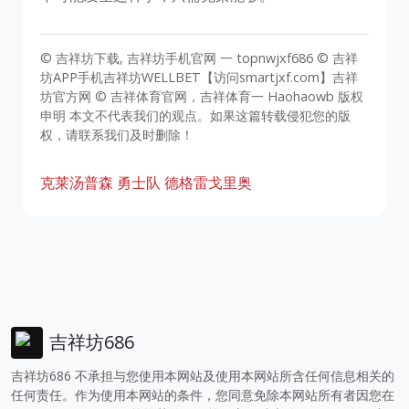
© 吉祥坊下载, 吉祥坊手机官网 一 topnwjxf686 © 吉祥
坊APP手机吉祥坊WELLBET【访问smartjxf.com】吉祥
坊官方网 © 吉祥体育官网，吉祥体育一 Haohaowb 版权
申明 本文不代表我们的观点。如果这篇转载侵犯您的版
权，请联系我们及时删除！
克莱汤普森
勇士队
德格雷戈里奥
吉祥坊686
吉祥坊686 不承担与您使用本网站及使用本网站所含任何信息相关的
任何责任。作为使用本网站的条件，您同意免除本网站所有者因您在