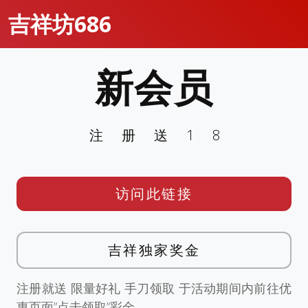
吉祥坊686
新会员
注册送18
访问此链接
吉祥独家奖金
注册就送 限量好礼 手刀领取 于活动期间内前往优
惠页面”点击领取”彩金。