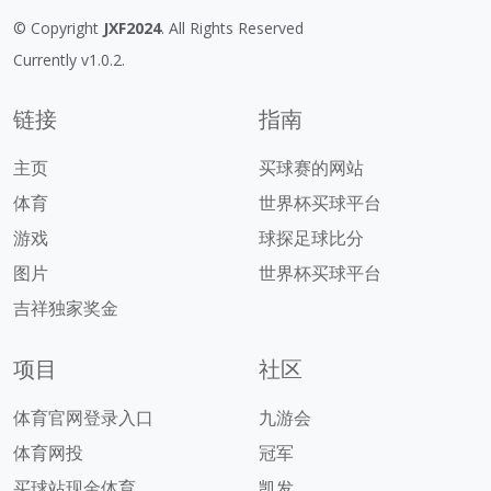
© Copyright
JXF2024
. All Rights Reserved
Currently v1.0.2.
链接
指南
主页
买球赛的网站
体育
世界杯买球平台
游戏
球探足球比分
图片
世界杯买球平台
吉祥独家奖金
项目
社区
体育官网登录入口
九游会
体育网投
冠军
买球站现金体育
凯发