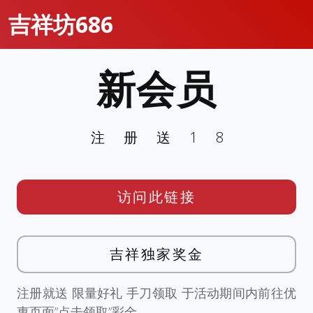
吉祥坊686
新会员
注册送18
访问此链接
吉祥独家奖金
注册就送 限量好礼 手刀领取 于活动期间内前往优
惠页面”点击领取”彩金。