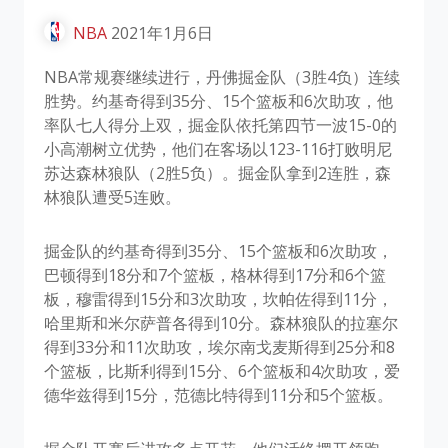
NBA
2021年1月6日
NBA常规赛继续进行，丹佛掘金队（3胜4负）连续
胜势。约基奇得到35分、15个篮板和6次助攻，他
率队七人得分上双，掘金队依托第四节一波15-0的
小高潮树立优势，他们在客场以123-116打败明尼
苏达森林狼队（2胜5负）。掘金队拿到2连胜，森
林狼队遭受5连败。
掘金队的约基奇得到35分、15个篮板和6次助攻，
巴顿得到18分和7个篮板，格林得到17分和6个篮
板，穆雷得到15分和3次助攻，坎帕佐得到11分，
哈里斯和米尔萨普各得到10分。森林狼队的拉塞尔
得到33分和11次助攻，埃尔南戈麦斯得到25分和8
个篮板，比斯利得到15分、6个篮板和4次助攻，爱
德华兹得到15分，范德比特得到11分和5个篮板。