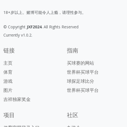
18+岁以上。赌博可能令人上瘾，请理性参与。
© Copyright
JXF2024
. All Rights Reserved
Currently v1.0.2.
链接
指南
主页
买球赛的网站
体育
世界杯买球平台
游戏
球探足球比分
图片
世界杯买球平台
吉祥独家奖金
项目
社区