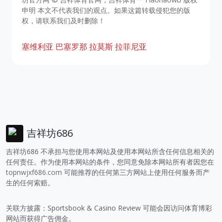
申明 本文不代表我们的观点。如果这篇转载侵犯您的版
权，请联系我们及时删除！
塞维利亚
巴塞罗那
拉莫斯
拉菲尼亚
吉祥坊686
吉祥坊686 不承担与您使用本网站及使用本网站所含任何信息相关的
任何责任。作为使用本网站的条件，您同意免除本网站所有者因您在
topnwjxf686.com
可能推荐的任何第三方网站上使用任何服务而产
生的任何索赔。
关联方披露：Sportsbook & Casino Review 可能会因访问体育博彩
网站而获得广告佣金。