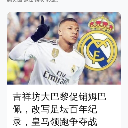
吉祥坊大巴黎促销姆巴
佩，改写足坛百年纪
录，皇马领跑争夺战