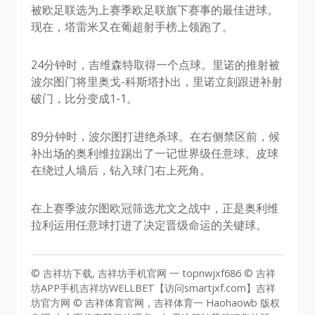
被欧足联选为上赛季欧足联旗下赛事的最佳进球。
现在，塔雷米又在葡超射手榜上领跑了。
24分钟时，吉维森特取得一个点球。里诺的推射被
波尔图门将里奥戈-科斯塔扑出，里诺立刻跟进补射
破门，比分变成1-1。
89分钟时，波尔图打进绝杀球。在右侧禁区前，候
补出场的奥利维拉踢出了一记世界级任意球。皮球
在绕过人墙后，钻入球门右上死角。
在上赛季波尔图欧冠筛选尤文之战中，正是奥利维
拉利运用任意球打进了决定晋级命运的关键球。
© 吉祥坊下载, 吉祥坊手机官网 一 topnwjxf686 © 吉祥
坊APP手机吉祥坊WELLBET【访问smartjxf.com】吉祥
坊官方网 © 吉祥体育官网，吉祥体育一 Haohaowb 版权