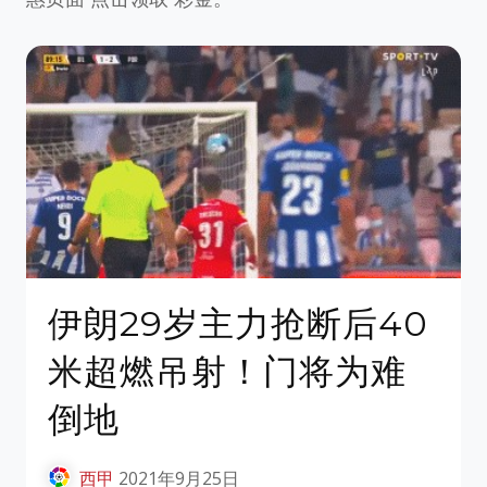
伊朗29岁主力抢断后40
米超燃吊射！门将为难
倒地
西甲
2021年9月25日