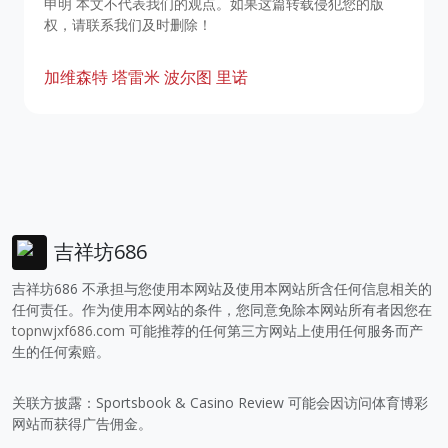
申明 本文不代表我们的观点。如果这篇转载侵犯您的版
权，请联系我们及时删除！
加维森特
塔雷米
波尔图
里诺
吉祥坊686
吉祥坊686 不承担与您使用本网站及使用本网站所含任何信息相关的
任何责任。作为使用本网站的条件，您同意免除本网站所有者因您在
topnwjxf686.com
可能推荐的任何第三方网站上使用任何服务而产
生的任何索赔。
关联方披露：Sportsbook & Casino Review 可能会因访问体育博彩
网站而获得广告佣金。