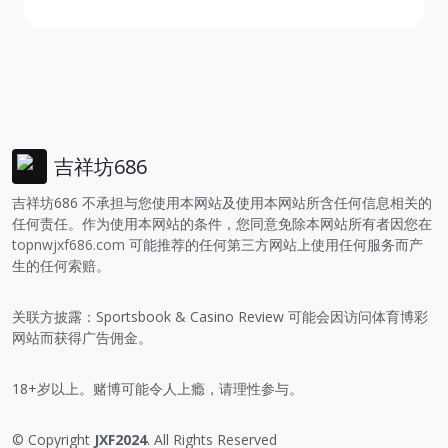
吉祥坊686
吉祥坊686 不承担与您使用本网站及使用本网站所含任何信息相关的
任何责任。作为使用本网站的条件，您同意免除本网站所有者因您在
topnwjxf686.com
可能推荐的任何第三方网站上使用任何服务而产
生的任何索赔。
关联方披露：Sportsbook & Casino Review 可能会因访问体育博彩
网站而获得广告佣金。
18+岁以上。赌博可能令人上瘾，请理性参与。
© Copyright
JXF2024
. All Rights Reserved