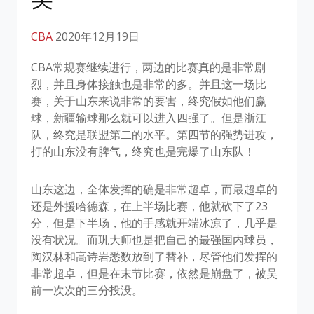
CBA
2020年12月19日
CBA常规赛继续进行，两边的比赛真的是非常剧
烈，并且身体接触也是非常的多。并且这一场比
赛，关于山东来说非常的要害，终究假如他们赢
球，新疆输球那么就可以进入四强了。但是浙江
队，终究是联盟第二的水平。第四节的强势进攻，
打的山东没有脾气，终究也是完爆了山东队！
山东这边，全体发挥的确是非常超卓，而最超卓的
还是外援哈德森，在上半场比赛，他就砍下了23
分，但是下半场，他的手感就开端冰凉了，几乎是
没有状况。而巩大师也是把自己的最强国内球员，
陶汉林和高诗岩悉数放到了替补，尽管他们发挥的
非常超卓，但是在末节比赛，依然是崩盘了，被吴
前一次次的三分投没。